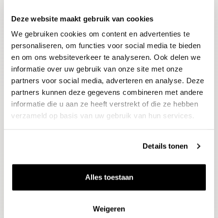
Deze website maakt gebruik van cookies
Blijf op de hoogte
We gebruiken cookies om content en advertenties te
Ontvang het laatste wijnnieuws, proeverijen en
evenementen
personaliseren, om functies voor social media te bieden
en om ons websiteverkeer te analyseren. Ook delen we
informatie over uw gebruik van onze site met onze
E-mailadres
partners voor social media, adverteren en analyse. Deze
partners kunnen deze gegevens combineren met andere
informatie die u aan ze heeft verstrekt of die ze hebben
Aanmelden
verzameld op basis van uw gebruik van hun services.
Details tonen
Alles toestaan
Weigeren
Wijnen
Thema's