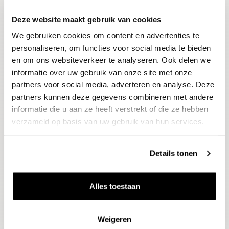
Deze website maakt gebruik van cookies
Blijf op de hoogte
We gebruiken cookies om content en advertenties te
Ontvang het laatste wijnnieuws, proeverijen en
evenementen
personaliseren, om functies voor social media te bieden
en om ons websiteverkeer te analyseren. Ook delen we
informatie over uw gebruik van onze site met onze
E-mailadres
partners voor social media, adverteren en analyse. Deze
partners kunnen deze gegevens combineren met andere
informatie die u aan ze heeft verstrekt of die ze hebben
Aanmelden
verzameld op basis van uw gebruik van hun services.
Details tonen
Alles toestaan
Weigeren
Wijnen
Thema's