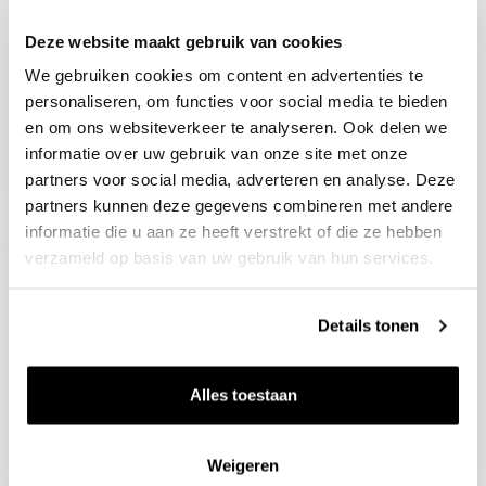
Deze website maakt gebruik van cookies
Blijf op de hoogte
We gebruiken cookies om content en advertenties te
Ontvang het laatste wijnnieuws, proeverijen en
evenementen
personaliseren, om functies voor social media te bieden
en om ons websiteverkeer te analyseren. Ook delen we
informatie over uw gebruik van onze site met onze
E-mailadres
partners voor social media, adverteren en analyse. Deze
partners kunnen deze gegevens combineren met andere
informatie die u aan ze heeft verstrekt of die ze hebben
Aanmelden
verzameld op basis van uw gebruik van hun services.
Details tonen
Alles toestaan
Weigeren
Wijnen
Thema's