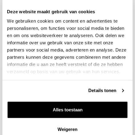
Deze website maakt gebruik van cookies
Blijf op de hoogte
We gebruiken cookies om content en advertenties te
Ontvang het laatste wijnnieuws, proeverijen en
evenementen
personaliseren, om functies voor social media te bieden
en om ons websiteverkeer te analyseren. Ook delen we
informatie over uw gebruik van onze site met onze
E-mailadres
partners voor social media, adverteren en analyse. Deze
partners kunnen deze gegevens combineren met andere
informatie die u aan ze heeft verstrekt of die ze hebben
Aanmelden
verzameld op basis van uw gebruik van hun services.
Details tonen
Alles toestaan
Weigeren
Wijnen
Thema's