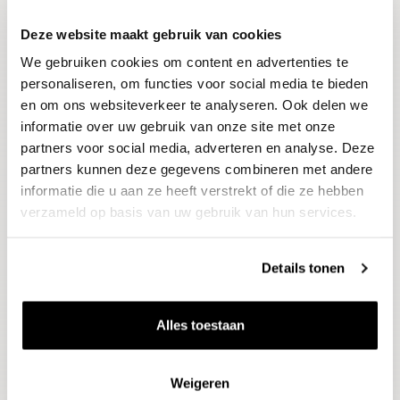
Deze website maakt gebruik van cookies
Blijf op de hoogte
We gebruiken cookies om content en advertenties te
Ontvang het laatste wijnnieuws, proeverijen en
evenementen
personaliseren, om functies voor social media te bieden
en om ons websiteverkeer te analyseren. Ook delen we
informatie over uw gebruik van onze site met onze
E-mailadres
partners voor social media, adverteren en analyse. Deze
partners kunnen deze gegevens combineren met andere
informatie die u aan ze heeft verstrekt of die ze hebben
Aanmelden
verzameld op basis van uw gebruik van hun services.
Details tonen
Alles toestaan
Weigeren
Wijnen
Thema's