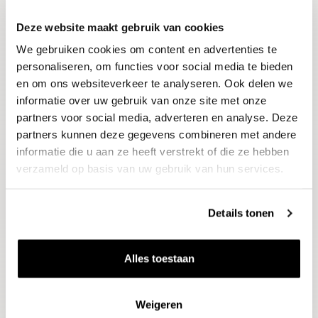
Deze website maakt gebruik van cookies
Blijf op de hoogte
We gebruiken cookies om content en advertenties te
Ontvang het laatste wijnnieuws, proeverijen en
evenementen
personaliseren, om functies voor social media te bieden
en om ons websiteverkeer te analyseren. Ook delen we
informatie over uw gebruik van onze site met onze
E-mailadres
partners voor social media, adverteren en analyse. Deze
partners kunnen deze gegevens combineren met andere
informatie die u aan ze heeft verstrekt of die ze hebben
Aanmelden
verzameld op basis van uw gebruik van hun services.
Details tonen
Alles toestaan
Weigeren
Wijnen
Thema's