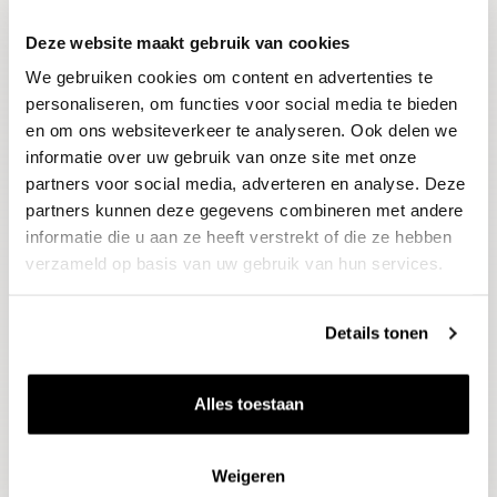
Deze website maakt gebruik van cookies
Blijf op de hoogte
We gebruiken cookies om content en advertenties te
Ontvang het laatste wijnnieuws, proeverijen en
evenementen
personaliseren, om functies voor social media te bieden
en om ons websiteverkeer te analyseren. Ook delen we
informatie over uw gebruik van onze site met onze
E-mailadres
partners voor social media, adverteren en analyse. Deze
partners kunnen deze gegevens combineren met andere
informatie die u aan ze heeft verstrekt of die ze hebben
Aanmelden
verzameld op basis van uw gebruik van hun services.
Details tonen
Alles toestaan
Weigeren
Wijnen
Thema's