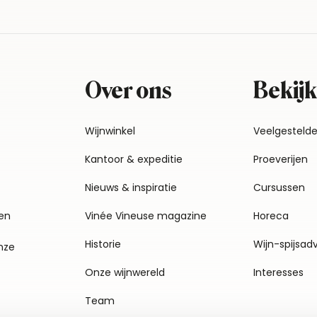
Over ons
Bekijk
Wijnwinkel
Veelgesteld
Kantoor & expeditie
Proeverijen
Nieuws & inspiratie
Cursussen
en
Vinée Vineuse magazine
Horeca
Historie
Wijn-spijsad
nze
Onze wijnwereld
Interesses
Team