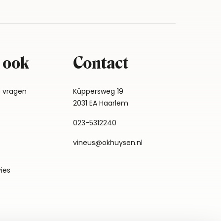
 ook
Contact
e vragen
Küppersweg 19
2031 EA Haarlem
023-5312240
vineus@okhuysen.nl
vies