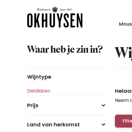
Mous
Waar heb je zin in?
Wi
Wijntype
Helaas
Neem c
Prijs
Filt
Land van herkomst