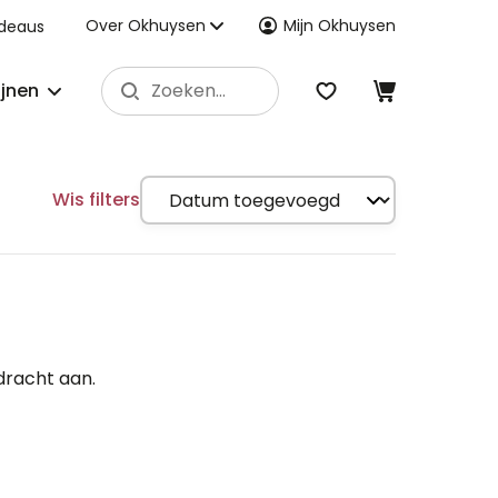
Over Okhuysen
Mijn Okhuysen
deaus
ijnen
Wis filters
dracht aan.