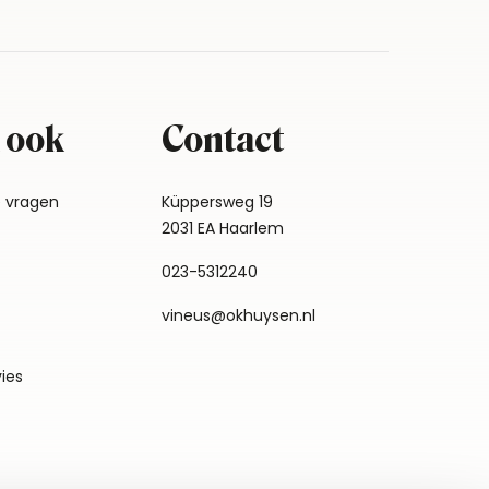
 ook
Contact
e vragen
Küppersweg 19
2031 EA Haarlem
023-5312240
vineus@okhuysen.nl
vies