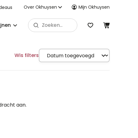
Over Okhuysen
Mijn Okhuysen
deaus
ijnen
Wis filters
dracht aan.