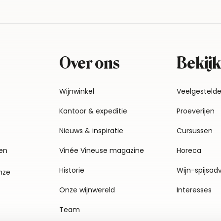
Over ons
Bekijk
Wijnwinkel
Veelgesteld
Kantoor & expeditie
Proeverijen
Nieuws & inspiratie
Cursussen
en
Vinée Vineuse magazine
Horeca
Historie
Wijn-spijsad
nze
Onze wijnwereld
Interesses
Team