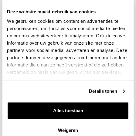
Deze website maakt gebruik van cookies
Blijf op de hoogte
We gebruiken cookies om content en advertenties te
Ontvang het laatste wijnnieuws, proeverijen en
evenementen
personaliseren, om functies voor social media te bieden
en om ons websiteverkeer te analyseren. Ook delen we
informatie over uw gebruik van onze site met onze
E-mailadres
partners voor social media, adverteren en analyse. Deze
partners kunnen deze gegevens combineren met andere
informatie die u aan ze heeft verstrekt of die ze hebben
Aanmelden
verzameld op basis van uw gebruik van hun services.
Details tonen
Alles toestaan
Weigeren
Wijnen
Thema's