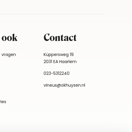
 ook
Contact
e vragen
Küppersweg 19
2031 EA Haarlem
023-5312240
vineus@okhuysen.nl
vies