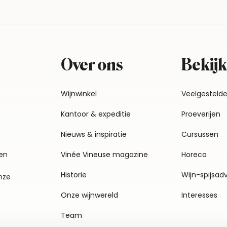
Over ons
Bekijk
Wijnwinkel
Veelgesteld
Kantoor & expeditie
Proeverijen
Nieuws & inspiratie
Cursussen
en
Vinée Vineuse magazine
Horeca
Historie
Wijn-spijsad
nze
Onze wijnwereld
Interesses
Team