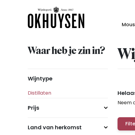
Mous
Waar heb je zin in?
Wi
Wijntype
Helaas
Neem c
Prijs
Filt
Land van herkomst