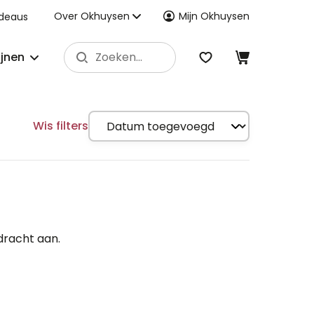
Over Okhuysen
Mijn Okhuysen
deaus
ijnen
Wis filters
dracht aan.