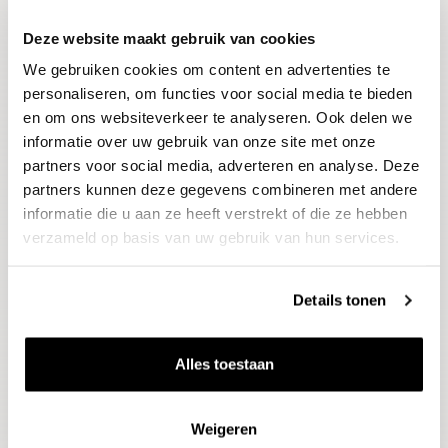
Deze website maakt gebruik van cookies
Blijf op de hoogte
We gebruiken cookies om content en advertenties te
Ontvang het laatste wijnnieuws, proeverijen en
evenementen
personaliseren, om functies voor social media te bieden
en om ons websiteverkeer te analyseren. Ook delen we
informatie over uw gebruik van onze site met onze
E-mailadres
partners voor social media, adverteren en analyse. Deze
partners kunnen deze gegevens combineren met andere
informatie die u aan ze heeft verstrekt of die ze hebben
Aanmelden
verzameld op basis van uw gebruik van hun services.
Details tonen
Alles toestaan
Weigeren
Wijnen
Thema's