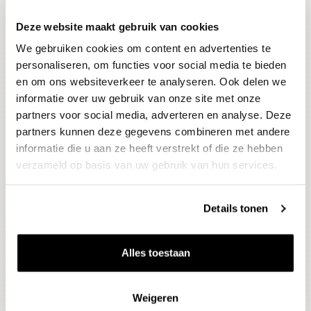
Deze website maakt gebruik van cookies
Blijf op de hoogte
We gebruiken cookies om content en advertenties te
Ontvang het laatste wijnnieuws, proeverijen en
evenementen
personaliseren, om functies voor social media te bieden
en om ons websiteverkeer te analyseren. Ook delen we
informatie over uw gebruik van onze site met onze
E-mailadres
partners voor social media, adverteren en analyse. Deze
partners kunnen deze gegevens combineren met andere
informatie die u aan ze heeft verstrekt of die ze hebben
Aanmelden
verzameld op basis van uw gebruik van hun services.
Details tonen
Alles toestaan
Weigeren
Wijnen
Thema's