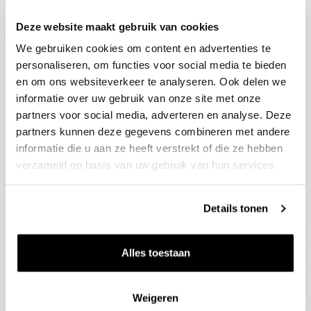
Deze website maakt gebruik van cookies
Blijf op de hoogte
We gebruiken cookies om content en advertenties te
Ontvang het laatste wijnnieuws, proeverijen en
evenementen
personaliseren, om functies voor social media te bieden
en om ons websiteverkeer te analyseren. Ook delen we
informatie over uw gebruik van onze site met onze
E-mailadres
partners voor social media, adverteren en analyse. Deze
partners kunnen deze gegevens combineren met andere
informatie die u aan ze heeft verstrekt of die ze hebben
Aanmelden
verzameld op basis van uw gebruik van hun services.
Details tonen
Alles toestaan
Weigeren
Wijnen
Thema's