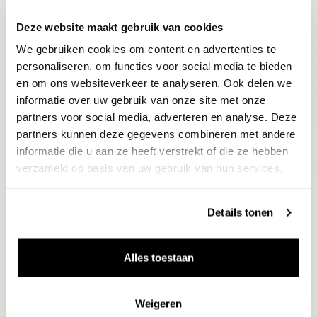
Deze website maakt gebruik van cookies
Blijf op de hoogte
We gebruiken cookies om content en advertenties te
Ontvang het laatste wijnnieuws, proeverijen en
evenementen
personaliseren, om functies voor social media te bieden
en om ons websiteverkeer te analyseren. Ook delen we
informatie over uw gebruik van onze site met onze
E-mailadres
partners voor social media, adverteren en analyse. Deze
partners kunnen deze gegevens combineren met andere
informatie die u aan ze heeft verstrekt of die ze hebben
Aanmelden
verzameld op basis van uw gebruik van hun services.
Details tonen
Alles toestaan
Weigeren
Wijnen
Thema's