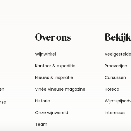
Over ons
Bekijk
Wijnwinkel
Veelgesteld
Kantoor & expeditie
Proeverijen
Nieuws & inspiratie
Cursussen
en
Vinée Vineuse magazine
Horeca
Historie
Wijn-spijsad
nze
Onze wijnwereld
Interesses
Team