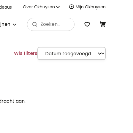
Over Okhuysen
Mijn Okhuysen
deaus
ijnen
Wis filters
dracht aan.