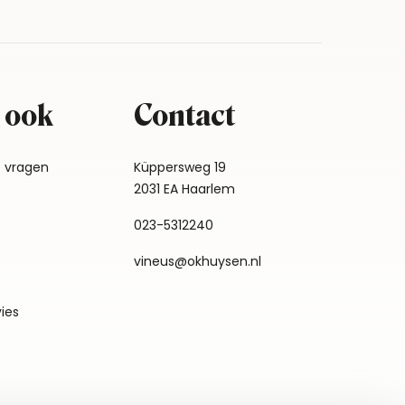
 ook
Contact
e vragen
Küppersweg 19
2031 EA Haarlem
023-5312240
vineus@okhuysen.nl
vies