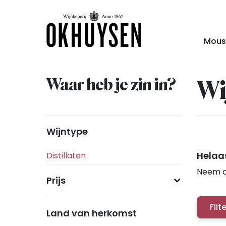
Mous
Waar heb je zin in?
Wi
Wijntype
Helaas
Neem c
Prijs
Filt
Land van herkomst