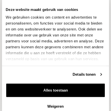
Deze website maakt gebruik van cookies
Blijf op de hoogte
We gebruiken cookies om content en advertenties te
Ontvang het laatste wijnnieuws, proeverijen en
evenementen
personaliseren, om functies voor social media te bieden
en om ons websiteverkeer te analyseren. Ook delen we
informatie over uw gebruik van onze site met onze
E-mailadres
partners voor social media, adverteren en analyse. Deze
partners kunnen deze gegevens combineren met andere
informatie die u aan ze heeft verstrekt of die ze hebben
Aanmelden
verzameld op basis van uw gebruik van hun services.
Details tonen
Alles toestaan
Weigeren
Wijnen
Thema's