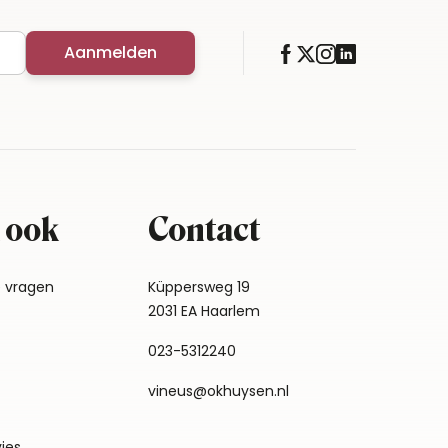
Aanmelden
 ook
Contact
e vragen
Küppersweg 19
2031 EA Haarlem
023-5312240
vineus@okhuysen.nl
vies