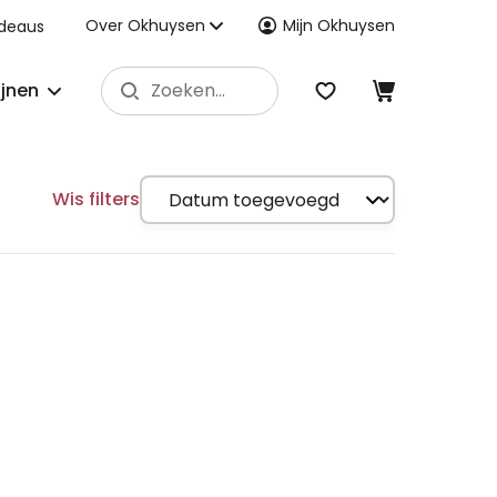
Over Okhuysen
Mijn Okhuysen
deaus
ijnen
Wis filters