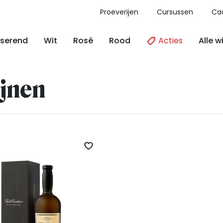
Proeverijen
Cursussen
Ca
Acties
Alle w
serend
Wit
Rosé
Rood
jnen
Zet op verlanglijst