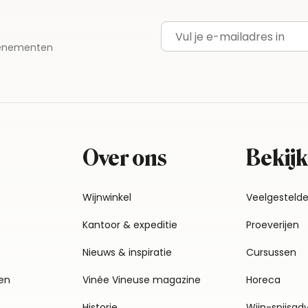
E-mailadres
evenementen
Over ons
Bekijk
Wijnwinkel
Veelgesteld
Kantoor & expeditie
Proeverijen
Nieuws & inspiratie
Cursussen
en
Vinée Vineuse magazine
Horeca
Historie
Wijn-spijsad