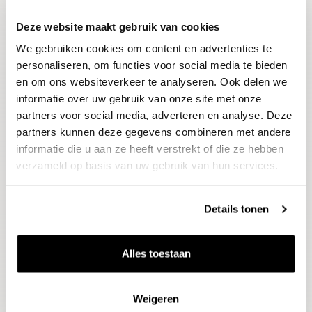
Deze website maakt gebruik van cookies
Blijf op de hoogte
We gebruiken cookies om content en advertenties te
Ontvang het laatste wijnnieuws, proeverijen en
evenementen
personaliseren, om functies voor social media te bieden
en om ons websiteverkeer te analyseren. Ook delen we
informatie over uw gebruik van onze site met onze
E-mailadres
partners voor social media, adverteren en analyse. Deze
partners kunnen deze gegevens combineren met andere
informatie die u aan ze heeft verstrekt of die ze hebben
Aanmelden
verzameld op basis van uw gebruik van hun services.
Details tonen
Alles toestaan
Weigeren
Wijnen
Thema's