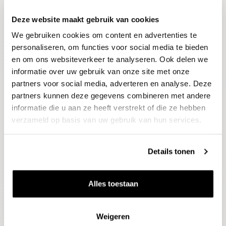
Deze website maakt gebruik van cookies
Blijf op de hoogte
We gebruiken cookies om content en advertenties te
Ontvang het laatste wijnnieuws, proeverijen en
evenementen
personaliseren, om functies voor social media te bieden
en om ons websiteverkeer te analyseren. Ook delen we
informatie over uw gebruik van onze site met onze
E-mailadres
partners voor social media, adverteren en analyse. Deze
partners kunnen deze gegevens combineren met andere
informatie die u aan ze heeft verstrekt of die ze hebben
Aanmelden
verzameld op basis van uw gebruik van hun services.
Details tonen
Alles toestaan
Weigeren
Wijnen
Thema's