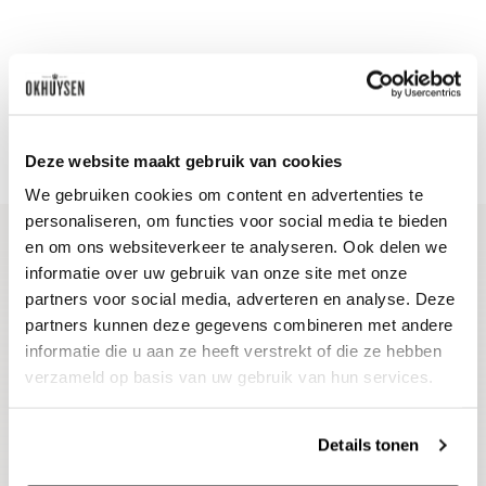
Deze website maakt gebruik van cookies
We gebruiken cookies om content en advertenties te
personaliseren, om functies voor social media te bieden
en om ons websiteverkeer te analyseren. Ook delen we
informatie over uw gebruik van onze site met onze
Blijf op de hoogte
partners voor social media, adverteren en analyse. Deze
Ontvang het laatste wijnnieuws, proeverijen en
partners kunnen deze gegevens combineren met andere
evenementen
informatie die u aan ze heeft verstrekt of die ze hebben
verzameld op basis van uw gebruik van hun services.
E-mailadres
Details tonen
Aanmelden