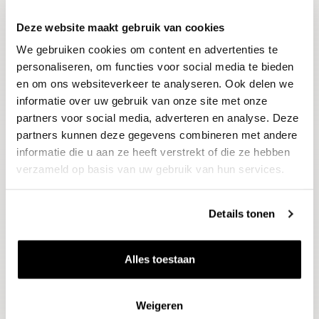
Deze website maakt gebruik van cookies
Blijf op de hoogte
We gebruiken cookies om content en advertenties te
Ontvang het laatste wijnnieuws, proeverijen en
evenementen
personaliseren, om functies voor social media te bieden
en om ons websiteverkeer te analyseren. Ook delen we
informatie over uw gebruik van onze site met onze
E-mailadres
partners voor social media, adverteren en analyse. Deze
partners kunnen deze gegevens combineren met andere
informatie die u aan ze heeft verstrekt of die ze hebben
Aanmelden
verzameld op basis van uw gebruik van hun services.
Details tonen
Alles toestaan
Weigeren
Wijnen
Thema's