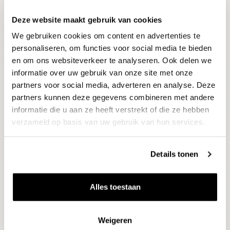
Deze website maakt gebruik van cookies
Blijf op de hoogte
We gebruiken cookies om content en advertenties te
Ontvang het laatste wijnnieuws, proeverijen en
evenementen
personaliseren, om functies voor social media te bieden
en om ons websiteverkeer te analyseren. Ook delen we
informatie over uw gebruik van onze site met onze
E-mailadres
partners voor social media, adverteren en analyse. Deze
partners kunnen deze gegevens combineren met andere
informatie die u aan ze heeft verstrekt of die ze hebben
Aanmelden
verzameld op basis van uw gebruik van hun services.
Details tonen
Alles toestaan
Weigeren
Wijnen
Thema's