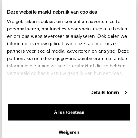
Deze website maakt gebruik van cookies
Blijf op de hoogte
We gebruiken cookies om content en advertenties te
Ontvang het laatste wijnnieuws, proeverijen en
evenementen
personaliseren, om functies voor social media te bieden
en om ons websiteverkeer te analyseren. Ook delen we
informatie over uw gebruik van onze site met onze
E-mailadres
partners voor social media, adverteren en analyse. Deze
partners kunnen deze gegevens combineren met andere
informatie die u aan ze heeft verstrekt of die ze hebben
Aanmelden
verzameld op basis van uw gebruik van hun services.
Details tonen
Alles toestaan
Weigeren
Wijnen
Thema's