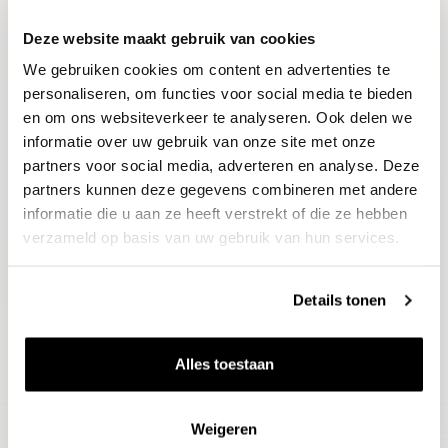
Deze website maakt gebruik van cookies
Blijf op de hoogte
We gebruiken cookies om content en advertenties te
Ontvang het laatste wijnnieuws, proeverijen en
evenementen
personaliseren, om functies voor social media te bieden
en om ons websiteverkeer te analyseren. Ook delen we
informatie over uw gebruik van onze site met onze
E-mailadres
partners voor social media, adverteren en analyse. Deze
partners kunnen deze gegevens combineren met andere
informatie die u aan ze heeft verstrekt of die ze hebben
Aanmelden
verzameld op basis van uw gebruik van hun services.
Details tonen
Alles toestaan
Weigeren
Wijnen
Thema's