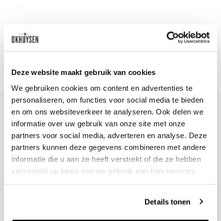
Deze website maakt gebruik van cookies
We gebruiken cookies om content en advertenties te
personaliseren, om functies voor social media te bieden
en om ons websiteverkeer te analyseren. Ook delen we
informatie over uw gebruik van onze site met onze
Blijf op de hoogte
partners voor social media, adverteren en analyse. Deze
Ontvang het laatste wijnnieuws, proeverijen en
partners kunnen deze gegevens combineren met andere
evenementen
informatie die u aan ze heeft verstrekt of die ze hebben
verzameld op basis van uw gebruik van hun services.
E-mailadres
Details tonen
Aanmelden