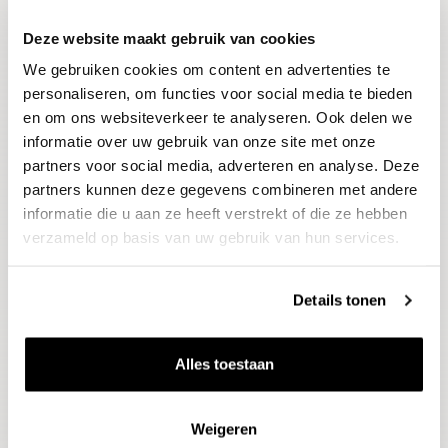
Deze website maakt gebruik van cookies
Blijf op de hoogte
We gebruiken cookies om content en advertenties te
Ontvang het laatste wijnnieuws, proeverijen en
evenementen
personaliseren, om functies voor social media te bieden
en om ons websiteverkeer te analyseren. Ook delen we
informatie over uw gebruik van onze site met onze
E-mailadres
partners voor social media, adverteren en analyse. Deze
partners kunnen deze gegevens combineren met andere
informatie die u aan ze heeft verstrekt of die ze hebben
Aanmelden
verzameld op basis van uw gebruik van hun services.
Details tonen
Alles toestaan
Weigeren
Wijnen
Thema's