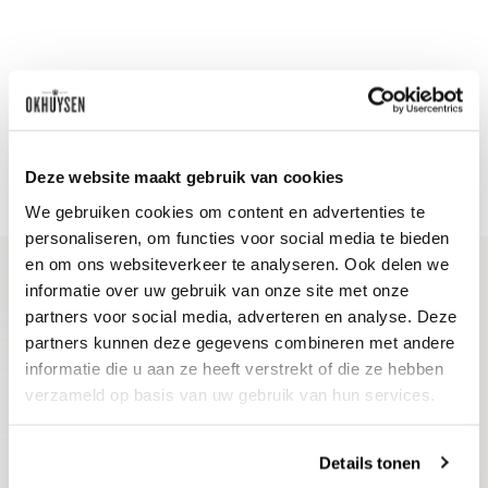
Deze website maakt gebruik van cookies
We gebruiken cookies om content en advertenties te
personaliseren, om functies voor social media te bieden
en om ons websiteverkeer te analyseren. Ook delen we
informatie over uw gebruik van onze site met onze
Blijf op de hoogte
partners voor social media, adverteren en analyse. Deze
partners kunnen deze gegevens combineren met andere
Ontvang het laatste wijnnieuws, proeverijen en
informatie die u aan ze heeft verstrekt of die ze hebben
evenementen
verzameld op basis van uw gebruik van hun services.
E-mailadres
Details tonen