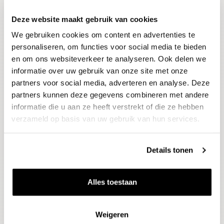
Deze website maakt gebruik van cookies
Blijf op de hoogte
We gebruiken cookies om content en advertenties te
Ontvang het laatste wijnnieuws, proeverijen en
evenementen
personaliseren, om functies voor social media te bieden
en om ons websiteverkeer te analyseren. Ook delen we
informatie over uw gebruik van onze site met onze
E-mailadres
partners voor social media, adverteren en analyse. Deze
partners kunnen deze gegevens combineren met andere
informatie die u aan ze heeft verstrekt of die ze hebben
Aanmelden
verzameld op basis van uw gebruik van hun services.
Details tonen
Alles toestaan
Weigeren
Wijnen
Thema's