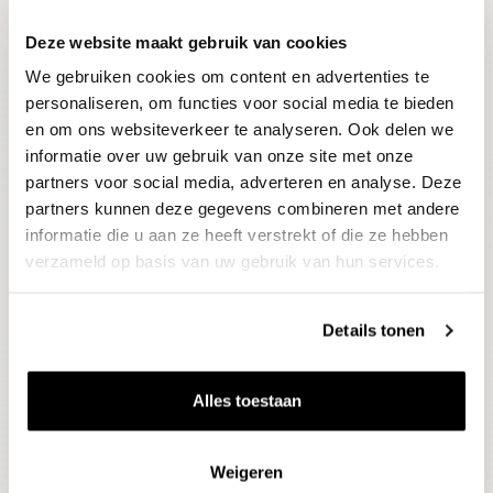
Deze website maakt gebruik van cookies
Blijf op de hoogte
We gebruiken cookies om content en advertenties te
Ontvang het laatste wijnnieuws, proeverijen en
evenementen
personaliseren, om functies voor social media te bieden
en om ons websiteverkeer te analyseren. Ook delen we
informatie over uw gebruik van onze site met onze
E-mailadres
partners voor social media, adverteren en analyse. Deze
partners kunnen deze gegevens combineren met andere
informatie die u aan ze heeft verstrekt of die ze hebben
Aanmelden
verzameld op basis van uw gebruik van hun services.
Details tonen
Alles toestaan
Weigeren
Wijnen
Thema's