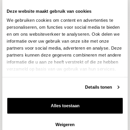
Deze website maakt gebruik van cookies
Blijf op de hoogte
We gebruiken cookies om content en advertenties te
Ontvang het laatste wijnnieuws, proeverijen en
evenementen
personaliseren, om functies voor social media te bieden
en om ons websiteverkeer te analyseren. Ook delen we
informatie over uw gebruik van onze site met onze
E-mailadres
partners voor social media, adverteren en analyse. Deze
partners kunnen deze gegevens combineren met andere
informatie die u aan ze heeft verstrekt of die ze hebben
Aanmelden
verzameld op basis van uw gebruik van hun services.
Details tonen
Alles toestaan
Weigeren
Wijnen
Thema's